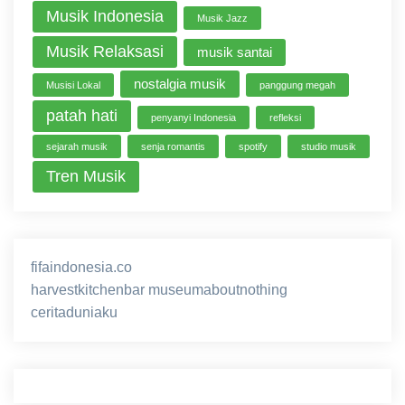
Musik Indonesia
Musik Jazz
Musik Relaksasi
musik santai
nostalgia musik
Musisi Lokal
panggung megah
patah hati
penyanyi Indonesia
refleksi
sejarah musik
senja romantis
spotify
studio musik
Tren Musik
fifaindonesia.co
ihokibet
game online
harvestkitchenbar
museumaboutnothing
ceritaduniaku
nusagg
eratoto