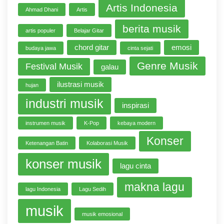
Artis Indonesia
Ahmad Dhani
Artis
berita musik
artis populer
Belajar Gitar
chord gitar
emosi
budaya jawa
cinta sejati
Genre Musik
Festival Musik
galau
ilustrasi musik
hujan
industri musik
inspirasi
instrumen musik
K-Pop
kebaya modern
Konser
Ketenangan Batin
Kolaborasi Musik
konser musik
lagu cinta
makna lagu
lagu Indonesia
Lagu Sedih
musik
musik emosional