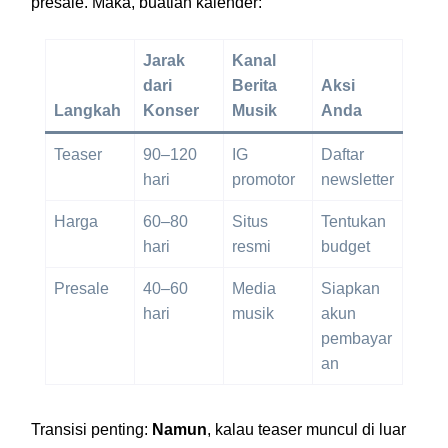
presale. Maka, buatlah kalender:
Jarak
Kanal
dari
Berita
Aksi
Langkah
Konser
Musik
Anda
Teaser
90–120
IG
Daftar
hari
promotor
newsletter
Harga
60–80
Situs
Tentukan
hari
resmi
budget
Presale
40–60
Media
Siapkan
hari
musik
akun
pembayar
an
Transisi penting:
Namun
, kalau teaser muncul di luar