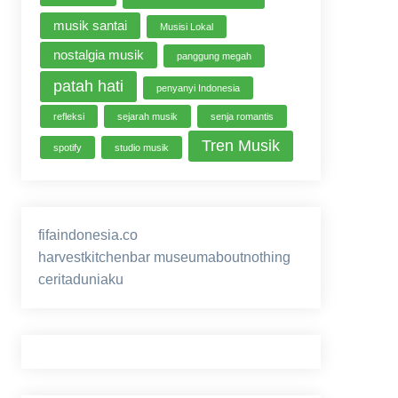
musik santai
Musisi Lokal
nostalgia musik
panggung megah
patah hati
penyanyi Indonesia
refleksi
sejarah musik
senja romantis
Tren Musik
spotify
studio musik
fifaindonesia.co
ihokibet
game online
harvestkitchenbar
museumaboutnothing
ceritaduniaku
nusagg
eratoto