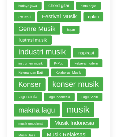
chord gitar
budaya jawa
cinta sejati
Festival Musik
emosi
galau
Genre Musik
hujan
ilustrasi musik
industri musik
inspirasi
instrumen musik
K-Pop
kebaya modern
Ketenangan Batin
Kolaborasi Musik
konser musik
Konser
lagu cinta
lagu Indonesia
Lagu Sedih
musik
makna lagu
Musik Indonesia
musik emosional
Musik Relaksasi
Musik Jazz