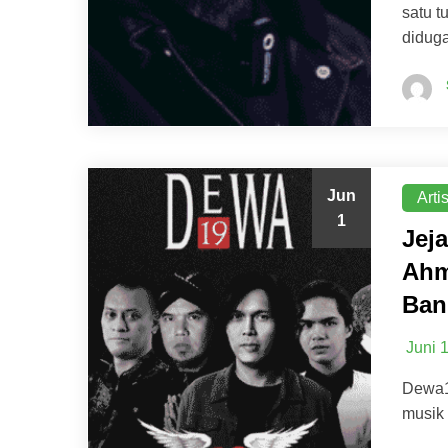
satu 
diduga
Jun
Arti
1
Jej
Ahm
Ban
Juni 
Dewa1
musik 