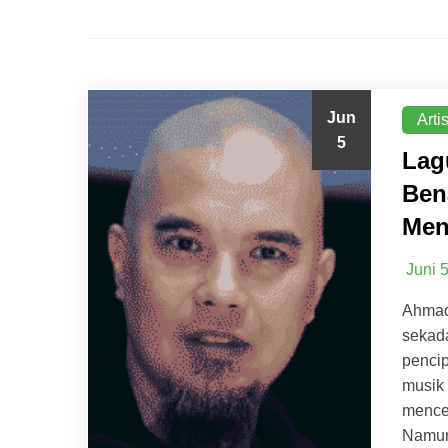
Jun
Arti
5
Lag
Ben
Men
Juni 
Ahmad
sekada
penci
musik
mencet
Namun,