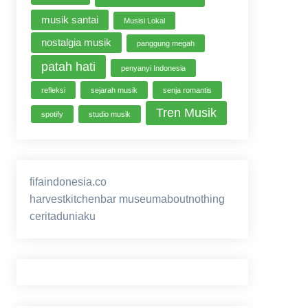
musik santai
Musisi Lokal
nostalgia musik
panggung megah
patah hati
penyanyi Indonesia
refleksi
sejarah musik
senja romantis
Tren Musik
spotify
studio musik
fifaindonesia.co
ihokibet
game online
harvestkitchenbar
museumaboutnothing
ceritaduniaku
nusagg
eratoto