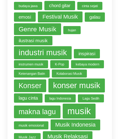
chord gitar
budaya jawa
cinta sejati
Festival Musik
emosi
galau
Genre Musik
hujan
ilustrasi musik
industri musik
inspirasi
instrumen musik
K-Pop
kebaya modern
Ketenangan Batin
Kolaborasi Musik
konser musik
Konser
lagu cinta
lagu Indonesia
Lagu Sedih
musik
makna lagu
Musik Indonesia
musik emosional
Musik Relaksasi
Musik Jazz