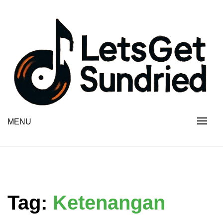
Skip
to
content
MENU
Tag:
Ketenangan