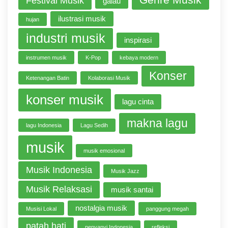
Festival Musik
galau
ilustrasi musik
hujan
industri musik
inspirasi
instrumen musik
K-Pop
kebaya modern
Konser
Ketenangan Batin
Kolaborasi Musik
konser musik
lagu cinta
makna lagu
lagu Indonesia
Lagu Sedih
musik
musik emosional
Musik Indonesia
Musik Jazz
Musik Relaksasi
musik santai
nostalgia musik
Musisi Lokal
panggung megah
patah hati
penyanyi Indonesia
refleksi