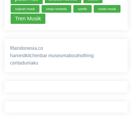
sejarah musik
senja romantis
spotify
studio musik
Tren Musik
fifaindonesia.co
ihokibet
game online
harvestkitchenbar
museumaboutnothing
ceritaduniaku
nusagg
eratoto