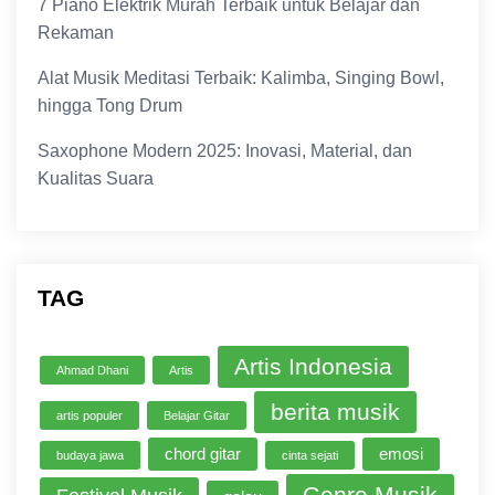
7 Piano Elektrik Murah Terbaik untuk Belajar dan
Rekaman
Alat Musik Meditasi Terbaik: Kalimba, Singing Bowl,
hingga Tong Drum
Saxophone Modern 2025: Inovasi, Material, dan
Kualitas Suara
TAG
Artis Indonesia
Ahmad Dhani
Artis
berita musik
artis populer
Belajar Gitar
chord gitar
emosi
budaya jawa
cinta sejati
Genre Musik