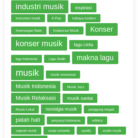
industri musik
inspirasi
instrumen musik
K-Pop
kebaya modern
Konser
Ketenangan Batin
Kolaborasi Musik
konser musik
lagu cinta
makna lagu
lagu Indonesia
Lagu Sedih
musik
musik emosional
Musik Indonesia
Musik Jazz
Musik Relaksasi
musik santai
nostalgia musik
Musisi Lokal
panggung megah
patah hati
penyanyi Indonesia
refleksi
sejarah musik
senja romantis
spotify
studio musik