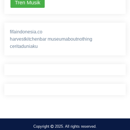
Tren Musik
fifaindonesia.co
ihokibet
game online
harvestkitchenbar
museumaboutnothing
ceritaduniaku
nusagg
eratoto
Copyright
2025. All rights reserved.