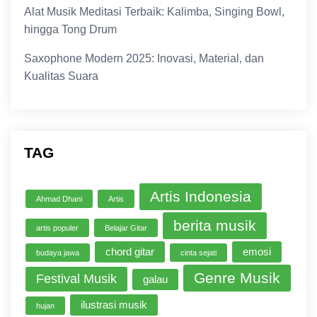
Alat Musik Meditasi Terbaik: Kalimba, Singing Bowl,
hingga Tong Drum
Saxophone Modern 2025: Inovasi, Material, dan
Kualitas Suara
TAG
Artis Indonesia
Ahmad Dhani
Artis
berita musik
artis populer
Belajar Gitar
chord gitar
emosi
budaya jawa
cinta sejati
Genre Musik
Festival Musik
galau
ilustrasi musik
hujan