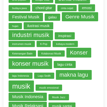
chord gitar
emosi
budaya jawa
cinta sejati
Genre Musik
Festival Musik
galau
ilustrasi musik
hujan
industri musik
inspirasi
instrumen musik
K-Pop
kebaya modern
Konser
Ketenangan Batin
Kolaborasi Musik
konser musik
lagu cinta
makna lagu
lagu Indonesia
Lagu Sedih
musik
musik emosional
Musik Indonesia
Musik Jazz
Musik Relaksasi
musik santai