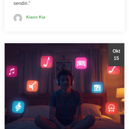
sendiri.”
Kiano Kia
Okt
15