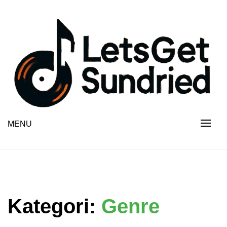
Skip
to
content
MENU
Kategori:
Genre