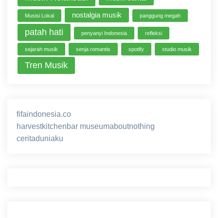
nostalgia musik
Musisi Lokal
panggung megah
patah hati
penyanyi Indonesia
refleksi
sejarah musik
senja romantis
spotify
studio musik
Tren Musik
fifaindonesia.co
ihokibet
game online
harvestkitchenbar
museumaboutnothing
ceritaduniaku
nusagg
eratoto