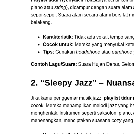
piano atau
string
), dicampur dengan suara alam s
sepoi-sepoi. Suara alam secara alami bersifat 
belakang.
Karakteristik:
Tidak ada vokal, tempo san
Cocok untuk:
Mereka yang menyukai keten
Tips:
Gunakan
headphone
atau
earphone
Contoh Lagu/Suara:
Suara Hujan Deras, Gelomb
2. “Sleepy Jazz” – Nuan
Jika kamu penggemar musik jazz,
playlist tidu
cocok. Mereka menampilkan melodi jazz yang hal
menghentak. Instrumen seperti saksofon, piano,
menenangkan, menciptakan suasana
cozy
yang 