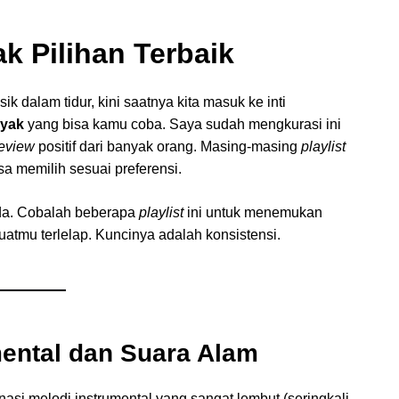
ak
Pilihan Terbaik
dalam tidur, kini saatnya kita masuk ke inti
nyak
yang bisa kamu coba. Saya sudah mengkurasi ini
eview
positif dari banyak orang. Masing-masing
playlist
isa memilih sesuai preferensi.
eda. Cobalah beberapa
playlist
ini untuk menemukan
tmu terlelap. Kuncinya adalah konsistensi.
mental dan Suara Alam
nasi melodi instrumental yang sangat lembut (seringkali