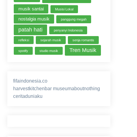
musik santai
Musisi Lokal
nostalgia musik
panggung megah
patah hati
penyanyi Indonesia
refleksi
sejarah musik
senja romantis
Tren Musik
spotify
studio musik
fifaindonesia.co
ihokibet
game online
harvestkitchenbar
museumaboutnothing
ceritaduniaku
nusagg
eratoto