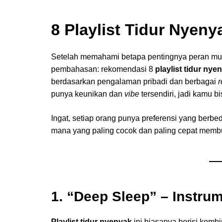
8
Playlist Tidur Nyeny
Setelah memahami betapa pentingnya peran musik 
pembahasan: rekomendasi 8
playlist tidur nye
berdasarkan pengalaman pribadi dan berbagai
r
punya keunikan dan
vibe
tersendiri, jadi kamu b
Ingat, setiap orang punya preferensi yang berb
mana yang paling cocok dan paling cepat membua
1. “Deep Sleep” – Instru
Playlist tidur nyenyak
ini biasanya berisi kombi