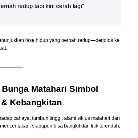
rnah redup tapi kini cerah lagi”
enunjukkan fase hidup yang pernah redup—berjo­los ke
uat.
a Bunga Matahari
Simbol
 & Kebangkitan
adap cahaya, tumbuh tinggi, alami siklus matahari dan
enceritakan: siapapun bisa bangkit dari titik terendah,