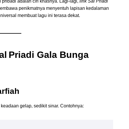
ribadi adalah ciri khasnya. Lagi-lagi,
lirik Sal Priadi
mbawa penikmatnya menyentuh lapisan kedalaman
niversal membuat lagu ini terasa dekat.
al Priadi Gala Bunga
rfiah
, keadaan gelap, sedikit sinar. Contohnya: