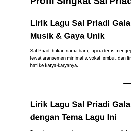
Profil Singkat Sal Pria
Lirik
L
agu Sal Priadi Gal
Musik & Gaya Unik
Sal Priadi bukan nama baru, tapi ia terus mengej
lewat aransemen minimalis, vokal lembut, dan l
hati ke karya‑karyanya.
Lirik
L
agu Sal Priadi Gal
dengan Tema Lagu Ini