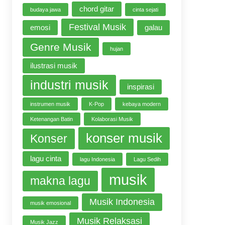
chord gitar
budaya jawa
cinta sejati
Festival Musik
emosi
galau
Genre Musik
hujan
ilustrasi musik
industri musik
inspirasi
instrumen musik
K-Pop
kebaya modern
Ketenangan Batin
Kolaborasi Musik
konser musik
Konser
lagu cinta
lagu Indonesia
Lagu Sedih
musik
makna lagu
Musik Indonesia
musik emosional
Musik Relaksasi
Musik Jazz