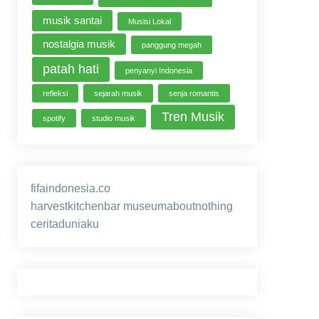
musik santai
Musisi Lokal
nostalgia musik
panggung megah
patah hati
penyanyi Indonesia
refleksi
sejarah musik
senja romantis
Tren Musik
spotify
studio musik
fifaindonesia.co
ihokibet
game online
harvestkitchenbar
museumaboutnothing
ceritaduniaku
nusagg
eratoto