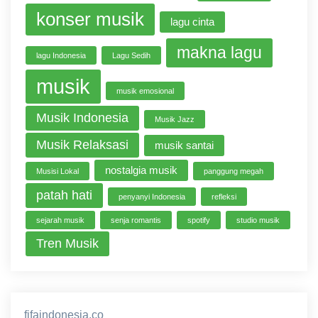
konser musik
lagu cinta
makna lagu
lagu Indonesia
Lagu Sedih
musik
musik emosional
Musik Indonesia
Musik Jazz
Musik Relaksasi
musik santai
nostalgia musik
Musisi Lokal
panggung megah
patah hati
penyanyi Indonesia
refleksi
sejarah musik
senja romantis
spotify
studio musik
Tren Musik
fifaindonesia.co
ihokibet
game online