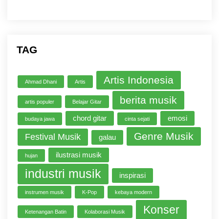
TAG
Artis Indonesia
Ahmad Dhani
Artis
berita musik
artis populer
Belajar Gitar
chord gitar
emosi
budaya jawa
cinta sejati
Genre Musik
Festival Musik
galau
ilustrasi musik
hujan
industri musik
inspirasi
instrumen musik
K-Pop
kebaya modern
Konser
Ketenangan Batin
Kolaborasi Musik