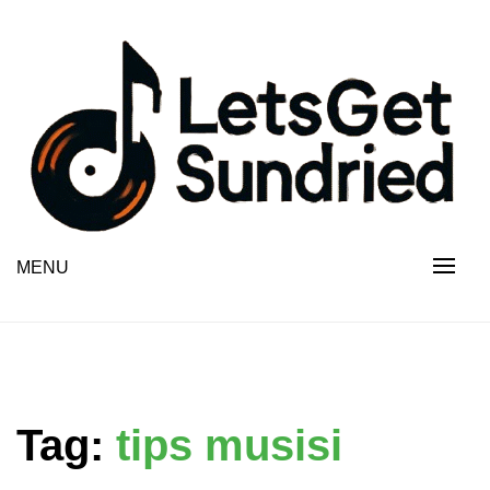
Skip
to
content
MENU
Tag:
tips musisi