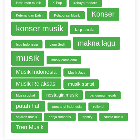
instrumen musik
K-Pop
kebaya modern
Konser
Ketenangan Batin
Kolaborasi Musik
konser musik
lagu cinta
makna lagu
lagu Indonesia
Lagu Sedih
musik
musik emosional
Musik Indonesia
Musik Jazz
Musik Relaksasi
musik santai
nostalgia musik
Musisi Lokal
panggung megah
patah hati
penyanyi Indonesia
refleksi
sejarah musik
senja romantis
spotify
studio musik
Tren Musik