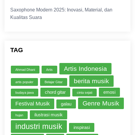
Saxophone Modern 2025: Inovasi, Material, dan
Kualitas Suara
TAG
Artis Indonesia
Ahmad Dhani
Artis
berita musik
artis populer
Belajar Gitar
chord gitar
emosi
budaya jawa
cinta sejati
Genre Musik
Festival Musik
galau
ilustrasi musik
hujan
industri musik
inspirasi