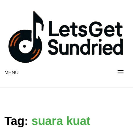
Skip
to
content
MENU
Tag:
suara kuat