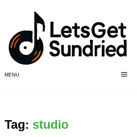
Skip
to
content
MENU
Tag:
studio