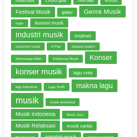
chord gitar
emosi
budaya jawa
cinta sejati
Genre Musik
Festival Musik
galau
ilustrasi musik
hujan
industri musik
inspirasi
instrumen musik
K-Pop
kebaya modern
Konser
Ketenangan Batin
Kolaborasi Musik
konser musik
lagu cinta
makna lagu
lagu Indonesia
Lagu Sedih
musik
musik emosional
Musik Indonesia
Musik Jazz
Musik Relaksasi
musik santai
nostalgia musik
Musisi Lokal
panggung megah