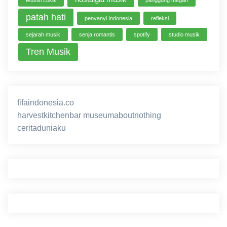
patah hati
penyanyi Indonesia
refleksi
sejarah musik
senja romantis
spotify
studio musik
Tren Musik
fifaindonesia.co
ihokibet
game online
harvestkitchenbar
museumaboutnothing
ceritaduniaku
nusagg
eratoto