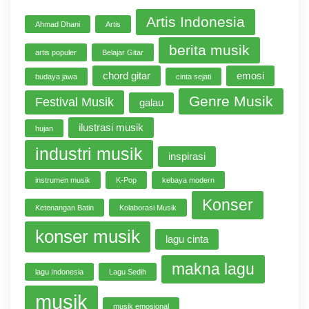
Artis Indonesia
Ahmad Dhani
Artis
berita musik
artis populer
Belajar Gitar
chord gitar
emosi
budaya jawa
cinta sejati
Genre Musik
Festival Musik
galau
ilustrasi musik
hujan
industri musik
inspirasi
instrumen musik
K-Pop
kebaya modern
Konser
Ketenangan Batin
Kolaborasi Musik
konser musik
lagu cinta
makna lagu
lagu Indonesia
Lagu Sedih
musik
musik emosional