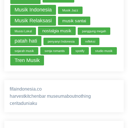
Musik Indonesia
Musik Jazz
Musik Relaksasi
musik santai
nostalgia musik
Musisi Lokal
panggung megah
patah hati
penyanyi Indonesia
refleksi
sejarah musik
senja romantis
spotify
studio musik
Tren Musik
fifaindonesia.co
ihokibet
game online
harvestkitchenbar
museumaboutnothing
ceritaduniaku
nusagg
eratoto