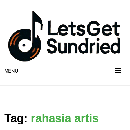
Skip
to
content
MENU
Tag:
rahasia artis