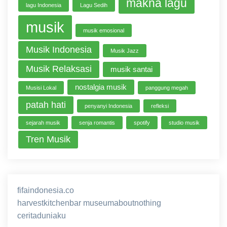
makna lagu
lagu Indonesia
Lagu Sedih
musik
musik emosional
Musik Indonesia
Musik Jazz
Musik Relaksasi
musik santai
nostalgia musik
Musisi Lokal
panggung megah
patah hati
penyanyi Indonesia
refleksi
sejarah musik
senja romantis
spotify
studio musik
Tren Musik
fifaindonesia.co
ihokibet
game online
harvestkitchenbar
museumaboutnothing
ceritaduniaku
nusagg
eratoto