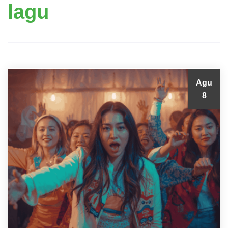
lagu
Agu
8