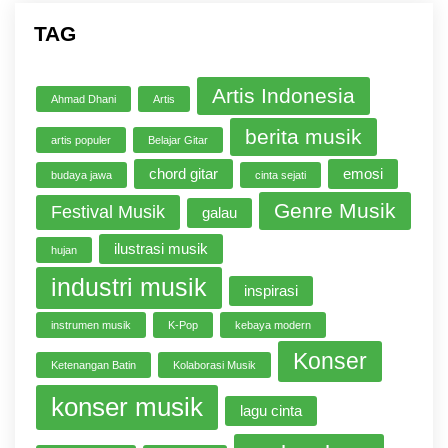
TAG
Artis Indonesia
Ahmad Dhani
Artis
berita musik
artis populer
Belajar Gitar
chord gitar
emosi
budaya jawa
cinta sejati
Genre Musik
Festival Musik
galau
ilustrasi musik
hujan
industri musik
inspirasi
instrumen musik
K-Pop
kebaya modern
Konser
Ketenangan Batin
Kolaborasi Musik
konser musik
lagu cinta