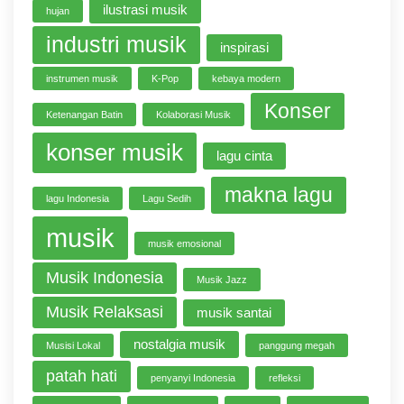
ilustrasi musik
hujan
industri musik
inspirasi
instrumen musik
K-Pop
kebaya modern
Konser
Ketenangan Batin
Kolaborasi Musik
konser musik
lagu cinta
makna lagu
lagu Indonesia
Lagu Sedih
musik
musik emosional
Musik Indonesia
Musik Jazz
Musik Relaksasi
musik santai
nostalgia musik
Musisi Lokal
panggung megah
patah hati
penyanyi Indonesia
refleksi