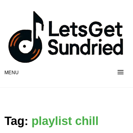
Skip
to
content
MENU
Tag:
playlist chill