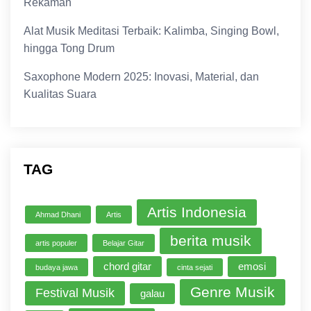
Rekaman
Alat Musik Meditasi Terbaik: Kalimba, Singing Bowl,
hingga Tong Drum
Saxophone Modern 2025: Inovasi, Material, dan
Kualitas Suara
TAG
Artis Indonesia
Ahmad Dhani
Artis
berita musik
artis populer
Belajar Gitar
chord gitar
emosi
budaya jawa
cinta sejati
Genre Musik
Festival Musik
galau