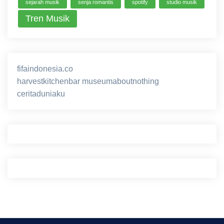
sejarah musik
senja romantis
spotify
studio musik
Tren Musik
fifaindonesia.co
ihokibet
game online
harvestkitchenbar
museumaboutnothing
ceritaduniaku
nusagg
eratoto