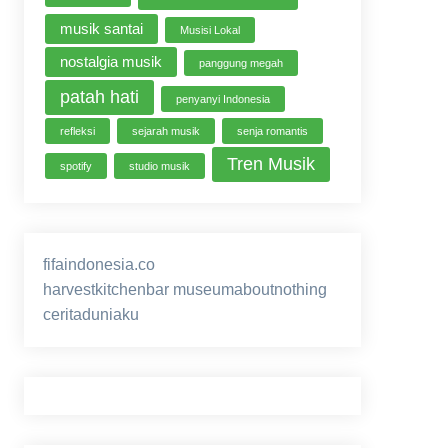
musik santai
Musisi Lokal
nostalgia musik
panggung megah
patah hati
penyanyi Indonesia
refleksi
sejarah musik
senja romantis
Tren Musik
spotify
studio musik
fifaindonesia.co
ihokibet
game online
harvestkitchenbar
museumaboutnothing
ceritaduniaku
nusagg
eratoto