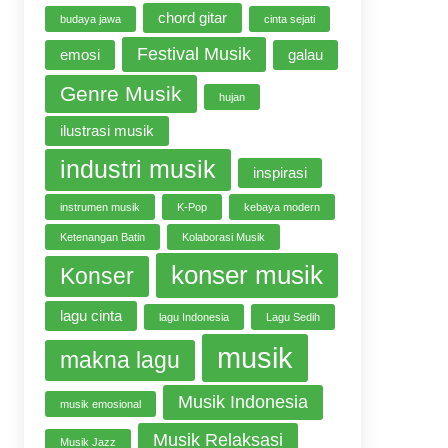
chord gitar
budaya jawa
cinta sejati
Festival Musik
emosi
galau
Genre Musik
hujan
ilustrasi musik
industri musik
inspirasi
instrumen musik
K-Pop
kebaya modern
Ketenangan Batin
Kolaborasi Musik
konser musik
Konser
lagu cinta
lagu Indonesia
Lagu Sedih
musik
makna lagu
Musik Indonesia
musik emosional
Musik Relaksasi
Musik Jazz