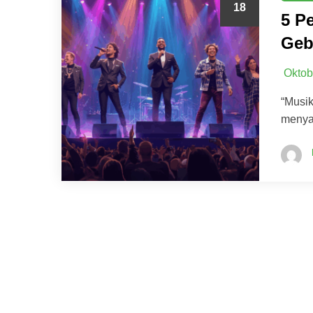
18
5 P
Geb
Oktob
“Musi
menyat