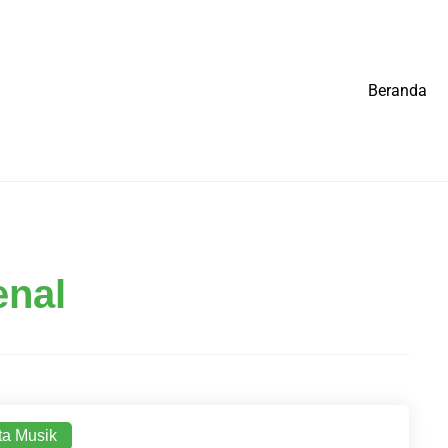
Beranda
enal
ta Musik