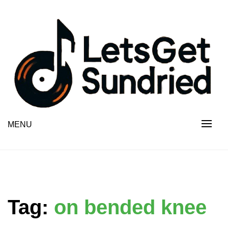
Skip
to
content
MENU
Tag:
on bended knee