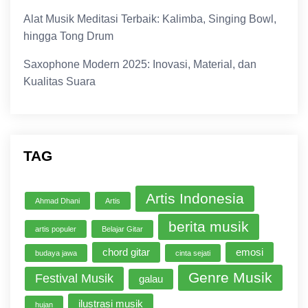
Alat Musik Meditasi Terbaik: Kalimba, Singing Bowl,
hingga Tong Drum
Saxophone Modern 2025: Inovasi, Material, dan
Kualitas Suara
TAG
Artis Indonesia
Ahmad Dhani
Artis
berita musik
artis populer
Belajar Gitar
chord gitar
emosi
budaya jawa
cinta sejati
Genre Musik
Festival Musik
galau
ilustrasi musik
hujan