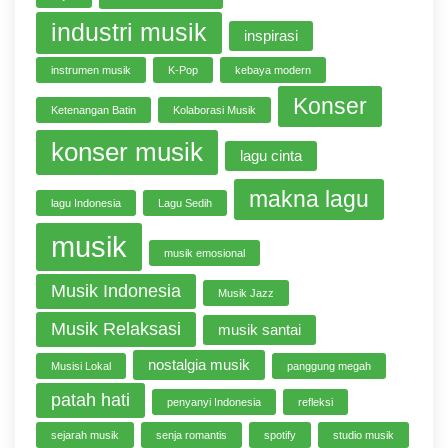
industri musik
inspirasi
instrumen musik
K-Pop
kebaya modern
Konser
Ketenangan Batin
Kolaborasi Musik
konser musik
lagu cinta
makna lagu
lagu Indonesia
Lagu Sedih
musik
musik emosional
Musik Indonesia
Musik Jazz
Musik Relaksasi
musik santai
nostalgia musik
Musisi Lokal
panggung megah
patah hati
penyanyi Indonesia
refleksi
sejarah musik
senja romantis
spotify
studio musik