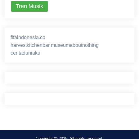
Tren Musik
fifaindonesia.co
ihokibet
game online
harvestkitchenbar
museumaboutnothing
ceritaduniaku
nusagg
eratoto
Copyright
2025. All rights reserved.