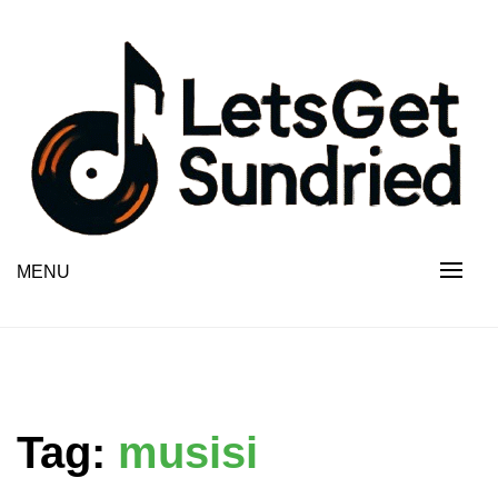
Skip
to
content
MENU
Tag:
musisi