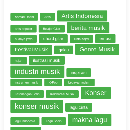
Artis Indonesia
Ahmad Dhani
Artis
berita musik
artis populer
Belajar Gitar
chord gitar
emosi
budaya jawa
cinta sejati
Genre Musik
Festival Musik
galau
ilustrasi musik
hujan
industri musik
inspirasi
instrumen musik
K-Pop
kebaya modern
Konser
Ketenangan Batin
Kolaborasi Musik
konser musik
lagu cinta
makna lagu
lagu Indonesia
Lagu Sedih