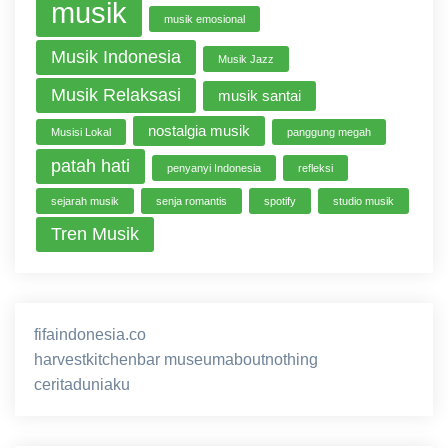
musik
musik emosional
Musik Indonesia
Musik Jazz
Musik Relaksasi
musik santai
nostalgia musik
Musisi Lokal
panggung megah
patah hati
penyanyi Indonesia
refleksi
sejarah musik
senja romantis
spotify
studio musik
Tren Musik
fifaindonesia.co
ihokibet
game online
harvestkitchenbar
museumaboutnothing
ceritaduniaku
nusagg
eratoto