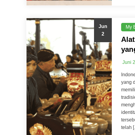
Jun
My 
2
Ala
yan
Juni 
Indon
yang d
memili
tradis
mengha
identi
terseb
telah 