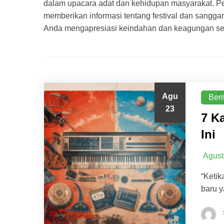
dalam upacara adat dan kehidupan masyarakat. Pel
memberikan informasi tentang festival dan sangga
Anda mengapresiasi keindahan dan keagungan se
Agu
Beri
23
7 K
Ini
Agust
“Ketik
baru 