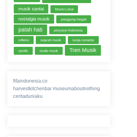
musik santai
Musisi Lokal
nostalgia musik
panggung megah
patah hati
penyanyi Indonesia
refleksi
sejarah musik
senja romantis
Tren Musik
spotify
studio musik
fifaindonesia.co
ihokibet
game online
harvestkitchenbar
museumaboutnothing
ceritaduniaku
nusagg
eratoto