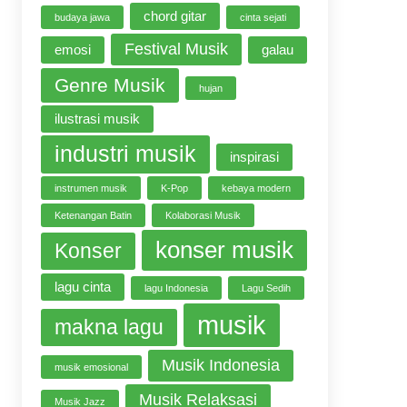
chord gitar
budaya jawa
cinta sejati
Festival Musik
emosi
galau
Genre Musik
hujan
ilustrasi musik
industri musik
inspirasi
instrumen musik
K-Pop
kebaya modern
Ketenangan Batin
Kolaborasi Musik
konser musik
Konser
lagu cinta
lagu Indonesia
Lagu Sedih
musik
makna lagu
Musik Indonesia
musik emosional
Musik Relaksasi
Musik Jazz