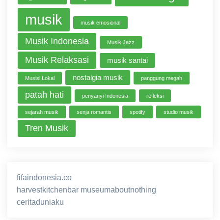
musik
musik emosional
Musik Indonesia
Musik Jazz
Musik Relaksasi
musik santai
nostalgia musik
Musisi Lokal
panggung megah
patah hati
penyanyi Indonesia
refleksi
sejarah musik
senja romantis
spotify
studio musik
Tren Musik
fifaindonesia.co
ihokibet
game online
harvestkitchenbar
museumaboutnothing
ceritaduniaku
nusagg
eratoto