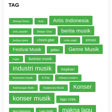
TAG
Artis Indonesia
Ahmad Dhani
Artis
berita musik
artis populer
Belajar Gitar
chord gitar
emosi
budaya jawa
cinta sejati
Genre Musik
Festival Musik
galau
ilustrasi musik
hujan
industri musik
inspirasi
instrumen musik
K-Pop
kebaya modern
Konser
Ketenangan Batin
Kolaborasi Musik
konser musik
lagu cinta
makna lagu
lagu Indonesia
Lagu Sedih