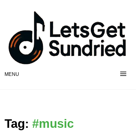
Skip
to
content
MENU
Tag:
#music