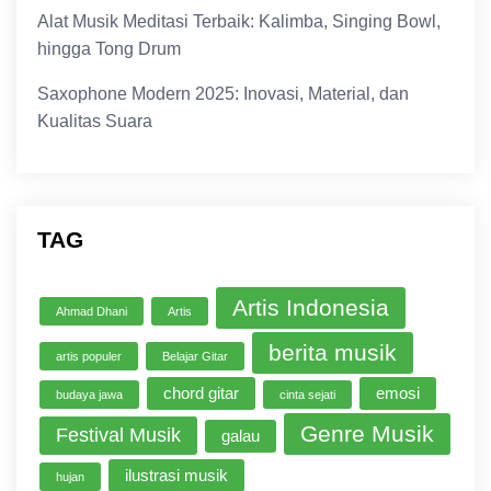
Alat Musik Meditasi Terbaik: Kalimba, Singing Bowl,
hingga Tong Drum
Saxophone Modern 2025: Inovasi, Material, dan
Kualitas Suara
TAG
Artis Indonesia
Ahmad Dhani
Artis
berita musik
artis populer
Belajar Gitar
chord gitar
emosi
budaya jawa
cinta sejati
Genre Musik
Festival Musik
galau
ilustrasi musik
hujan