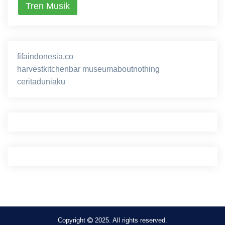
Tren Musik
fifaindonesia.co
ihokibet
game online
harvestkitchenbar
museumaboutnothing
ceritaduniaku
nusagg
eratoto
Copyright
2025. All rights reserved.