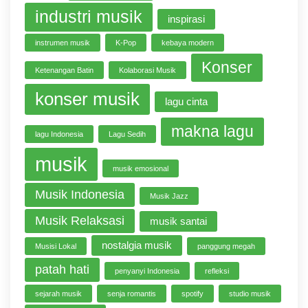
industri musik
inspirasi
instrumen musik
K-Pop
kebaya modern
Konser
Ketenangan Batin
Kolaborasi Musik
konser musik
lagu cinta
makna lagu
lagu Indonesia
Lagu Sedih
musik
musik emosional
Musik Indonesia
Musik Jazz
Musik Relaksasi
musik santai
nostalgia musik
Musisi Lokal
panggung megah
patah hati
penyanyi Indonesia
refleksi
sejarah musik
senja romantis
spotify
studio musik