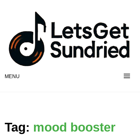
Skip
to
content
MENU
Tag:
mood booster