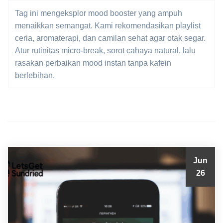
Tag ini mengeksplor mood booster yang ampuh
menaikkan semangat. Kami rekomendasikan playlist
ceria, aromaterapi, dan camilan sehat agar otak segar.
Atur rutinitas micro-break, sorot cahaya natural, lalu
rasakan perbaikan mood instan tanpa kafein
berlebihan.
Jun
26