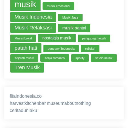
musik
musik emosional
Musik Indonesia
Musik Jazz
Musik Relaksasi
musik santai
nostalgia musik
Musisi Lokal
panggung megah
patah hati
penyanyi Indonesia
refleksi
sejarah musik
senja romantis
spotify
studio musik
Tren Musik
fifaindonesia.co
ihokibet
game online
harvestkitchenbar
museumaboutnothing
ceritaduniaku
nusagg
eratoto