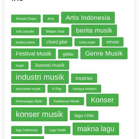
Artis Indonesia
Ahmad Dhani
Artis
berita musik
artis populer
Belajar Gitar
chord gitar
emosi
budaya jawa
cinta sejati
Genre Musik
Festival Musik
galau
ilustrasi musik
hujan
industri musik
inspirasi
instrumen musik
K-Pop
kebaya modern
Konser
Ketenangan Batin
Kolaborasi Musik
konser musik
lagu cinta
makna lagu
lagu Indonesia
Lagu Sedih