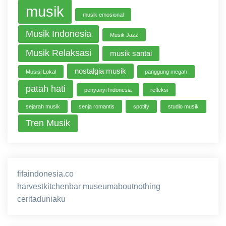
musik
musik emosional
Musik Indonesia
Musik Jazz
Musik Relaksasi
musik santai
nostalgia musik
Musisi Lokal
panggung megah
patah hati
penyanyi Indonesia
refleksi
sejarah musik
senja romantis
spotify
studio musik
Tren Musik
fifaindonesia.co
ihokibet
game online
harvestkitchenbar
museumaboutnothing
ceritaduniaku
nusagg
eratoto