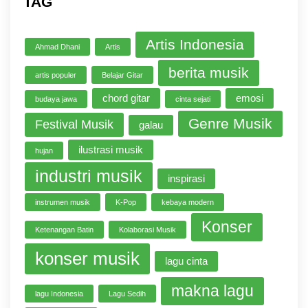
TAG
Artis Indonesia
Ahmad Dhani
Artis
berita musik
artis populer
Belajar Gitar
chord gitar
emosi
budaya jawa
cinta sejati
Genre Musik
Festival Musik
galau
ilustrasi musik
hujan
industri musik
inspirasi
instrumen musik
K-Pop
kebaya modern
Konser
Ketenangan Batin
Kolaborasi Musik
konser musik
lagu cinta
makna lagu
lagu Indonesia
Lagu Sedih