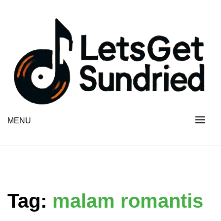
Skip
to
content
MENU
Tag:
malam romantis