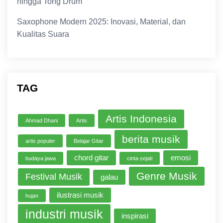
hingga Tong Drum
Saxophone Modern 2025: Inovasi, Material, dan
Kualitas Suara
TAG
Artis Indonesia
Ahmad Dhani
Artis
berita musik
artis populer
Belajar Gitar
chord gitar
emosi
budaya jawa
cinta sejati
Genre Musik
Festival Musik
galau
ilustrasi musik
hujan
industri musik
inspirasi