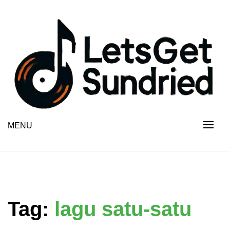
Skip
to
content
MENU
Tag:
lagu satu-satu