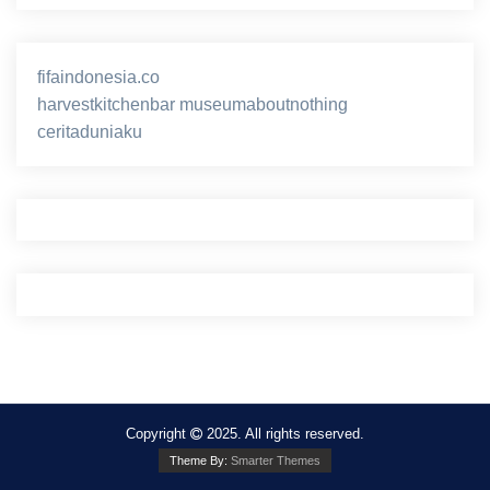
fifaindonesia.co
ihokibet
game online
harvestkitchenbar
museumaboutnothing
ceritaduniaku
nusagg
eratoto
Copyright
2025. All rights reserved.
Theme By:
Smarter Themes