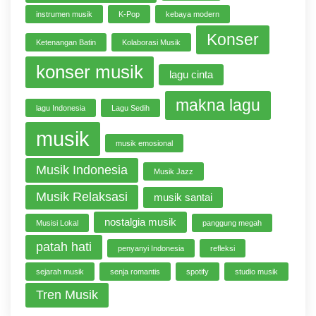
instrumen musik
K-Pop
kebaya modern
Konser
Ketenangan Batin
Kolaborasi Musik
konser musik
lagu cinta
makna lagu
lagu Indonesia
Lagu Sedih
musik
musik emosional
Musik Indonesia
Musik Jazz
Musik Relaksasi
musik santai
nostalgia musik
Musisi Lokal
panggung megah
patah hati
penyanyi Indonesia
refleksi
sejarah musik
senja romantis
spotify
studio musik
Tren Musik