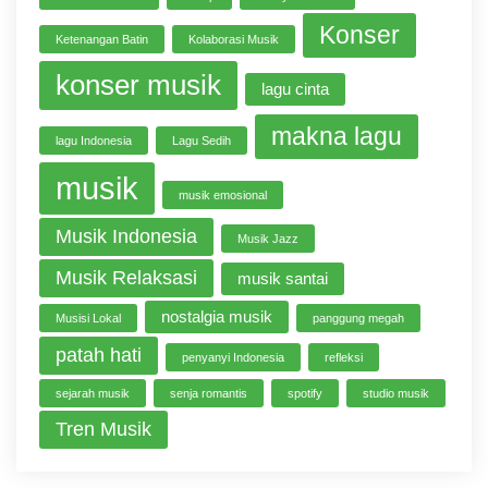
Konser
Ketenangan Batin
Kolaborasi Musik
konser musik
lagu cinta
makna lagu
lagu Indonesia
Lagu Sedih
musik
musik emosional
Musik Indonesia
Musik Jazz
Musik Relaksasi
musik santai
nostalgia musik
Musisi Lokal
panggung megah
patah hati
penyanyi Indonesia
refleksi
sejarah musik
senja romantis
spotify
studio musik
Tren Musik