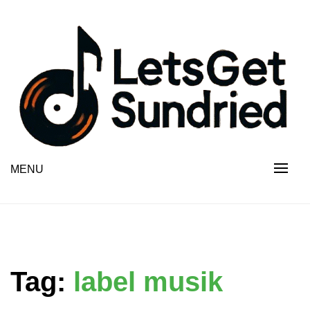
Skip
to
content
MENU
Tag:
label musik