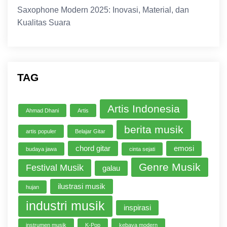
Saxophone Modern 2025: Inovasi, Material, dan
Kualitas Suara
TAG
Artis Indonesia
Ahmad Dhani
Artis
berita musik
artis populer
Belajar Gitar
chord gitar
emosi
budaya jawa
cinta sejati
Genre Musik
Festival Musik
galau
ilustrasi musik
hujan
industri musik
inspirasi
instrumen musik
K-Pop
kebaya modern