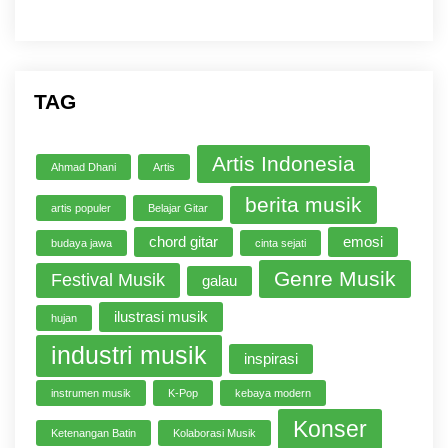
TAG
Artis Indonesia
Ahmad Dhani
Artis
berita musik
artis populer
Belajar Gitar
chord gitar
emosi
budaya jawa
cinta sejati
Genre Musik
Festival Musik
galau
ilustrasi musik
hujan
industri musik
inspirasi
instrumen musik
K-Pop
kebaya modern
Konser
Ketenangan Batin
Kolaborasi Musik