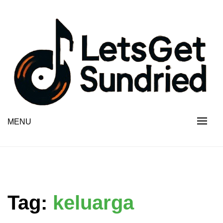
Skip
to
content
MENU
Tag:
keluarga