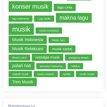
konser musik
lagu cinta
makna lagu
lagu Indonesia
Lagu Sedih
musik
musik emosional
Musik Indonesia
Musik Jazz
Musik Relaksasi
musik santai
nostalgia musik
Musisi Lokal
panggung megah
patah hati
penyanyi Indonesia
refleksi
sejarah musik
senja romantis
spotify
studio musik
Tren Musik
fifaindonesia.co
ihokibet
game online