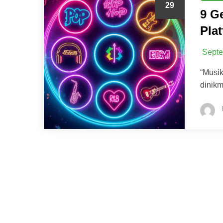
29
9 G
Pla
Septe
“Musi
dinikm