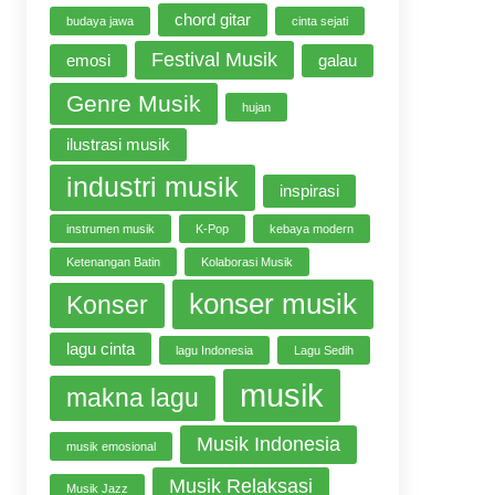
chord gitar
budaya jawa
cinta sejati
Festival Musik
emosi
galau
Genre Musik
hujan
ilustrasi musik
industri musik
inspirasi
instrumen musik
K-Pop
kebaya modern
Ketenangan Batin
Kolaborasi Musik
konser musik
Konser
lagu cinta
lagu Indonesia
Lagu Sedih
musik
makna lagu
Musik Indonesia
musik emosional
Musik Relaksasi
Musik Jazz