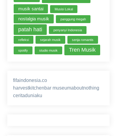
musik santai
Musisi Lokal
nostalgia musik
panggung megah
patah hati
penyanyi Indonesia
refleksi
sejarah musik
senja romantis
Tren Musik
spotify
studio musik
fifaindonesia.co
ihokibet
game online
harvestkitchenbar
museumaboutnothing
ceritaduniaku
nusagg
eratoto