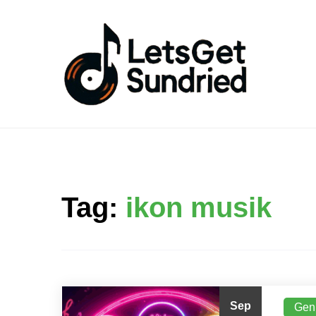
Skip
to
content
Tag:
ikon musik
Sep
Gen