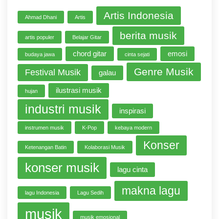
Artis Indonesia
Ahmad Dhani
Artis
berita musik
artis populer
Belajar Gitar
chord gitar
emosi
budaya jawa
cinta sejati
Genre Musik
Festival Musik
galau
ilustrasi musik
hujan
industri musik
inspirasi
instrumen musik
K-Pop
kebaya modern
Konser
Ketenangan Batin
Kolaborasi Musik
konser musik
lagu cinta
makna lagu
lagu Indonesia
Lagu Sedih
musik
musik emosional