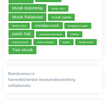
Musik Indonesia
Musik Jazz
Musik Relaksasi
musik santai
nostalgia musik
Musisi Lokal
panggung megah
patah hati
penyanyi Indonesia
refleksi
sejarah musik
senja romantis
spotify
studio musik
Tren Musik
fifaindonesia.co
ihokibet
game online
harvestkitchenbar
museumaboutnothing
ceritaduniaku
nusagg
eratoto