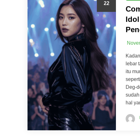
22
Com
Ido
Pen
Novem
Kadan
lebar
itu m
sepert
Deg-de
sudah 
hal ya