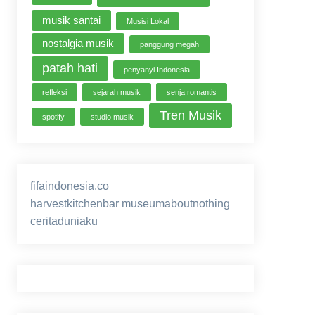
musik santai
Musisi Lokal
nostalgia musik
panggung megah
patah hati
penyanyi Indonesia
refleksi
sejarah musik
senja romantis
Tren Musik
spotify
studio musik
fifaindonesia.co
ihokibet
game online
harvestkitchenbar
museumaboutnothing
ceritaduniaku
nusagg
eratoto