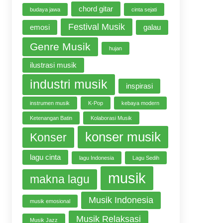
chord gitar
budaya jawa
cinta sejati
Festival Musik
emosi
galau
Genre Musik
hujan
ilustrasi musik
industri musik
inspirasi
instrumen musik
K-Pop
kebaya modern
Ketenangan Batin
Kolaborasi Musik
konser musik
Konser
lagu cinta
lagu Indonesia
Lagu Sedih
musik
makna lagu
Musik Indonesia
musik emosional
Musik Relaksasi
Musik Jazz