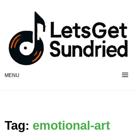
Skip
to
content
MENU
Tag:
emotional-art