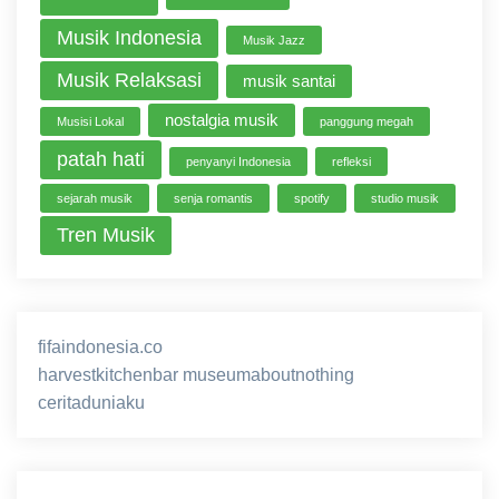
Musik Indonesia
Musik Jazz
Musik Relaksasi
musik santai
nostalgia musik
Musisi Lokal
panggung megah
patah hati
penyanyi Indonesia
refleksi
sejarah musik
senja romantis
spotify
studio musik
Tren Musik
fifaindonesia.co
ihokibet
game online
harvestkitchenbar
museumaboutnothing
ceritaduniaku
nusagg
eratoto