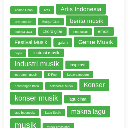
Artis Indonesia
Ahmad Dhani
Artis
berita musik
artis populer
Belajar Gitar
chord gitar
emosi
budaya jawa
cinta sejati
Genre Musik
Festival Musik
galau
ilustrasi musik
hujan
industri musik
inspirasi
instrumen musik
K-Pop
kebaya modern
Konser
Ketenangan Batin
Kolaborasi Musik
konser musik
lagu cinta
makna lagu
lagu Indonesia
Lagu Sedih
musik
musik emosional