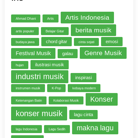
Artis Indonesia
Ahmad Dhani
Artis
berita musik
artis populer
Belajar Gitar
chord gitar
emosi
budaya jawa
cinta sejati
Genre Musik
Festival Musik
galau
ilustrasi musik
hujan
industri musik
inspirasi
instrumen musik
K-Pop
kebaya modern
Konser
Ketenangan Batin
Kolaborasi Musik
konser musik
lagu cinta
makna lagu
lagu Indonesia
Lagu Sedih