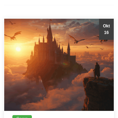
Okt
16