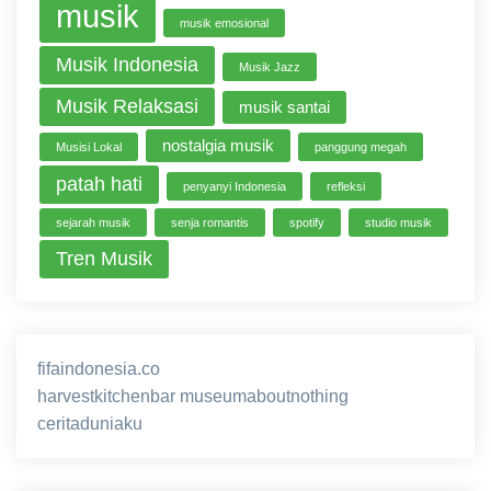
musik
musik emosional
Musik Indonesia
Musik Jazz
Musik Relaksasi
musik santai
nostalgia musik
Musisi Lokal
panggung megah
patah hati
penyanyi Indonesia
refleksi
sejarah musik
senja romantis
spotify
studio musik
Tren Musik
fifaindonesia.co
ihokibet
game online
harvestkitchenbar
museumaboutnothing
ceritaduniaku
nusagg
eratoto