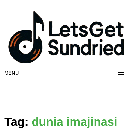
Skip
to
content
MENU
Tag:
dunia imajinasi