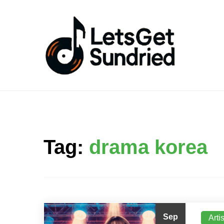
Skip
to
content
Tag:
drama korea
Sep
Arti