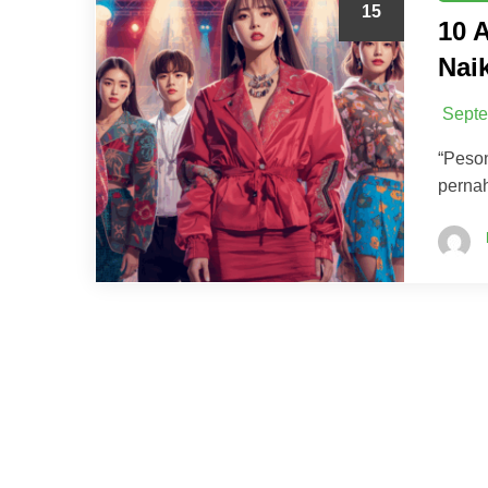
15
10 
Nai
Septe
“Peson
pernah