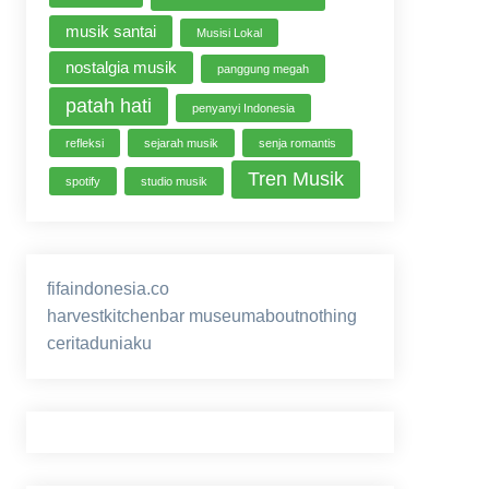
musik santai
Musisi Lokal
nostalgia musik
panggung megah
patah hati
penyanyi Indonesia
refleksi
sejarah musik
senja romantis
Tren Musik
spotify
studio musik
fifaindonesia.co
ihokibet
game online
harvestkitchenbar
museumaboutnothing
ceritaduniaku
nusagg
eratoto