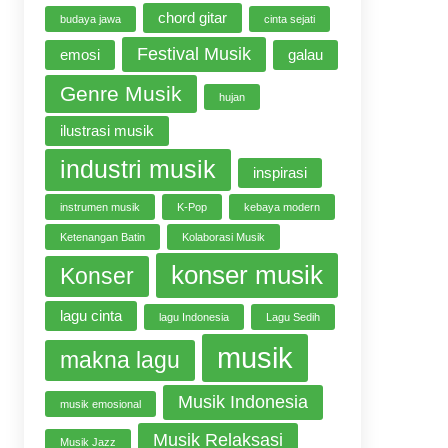
chord gitar
budaya jawa
cinta sejati
Festival Musik
emosi
galau
Genre Musik
hujan
ilustrasi musik
industri musik
inspirasi
instrumen musik
K-Pop
kebaya modern
Ketenangan Batin
Kolaborasi Musik
konser musik
Konser
lagu cinta
lagu Indonesia
Lagu Sedih
musik
makna lagu
Musik Indonesia
musik emosional
Musik Relaksasi
Musik Jazz