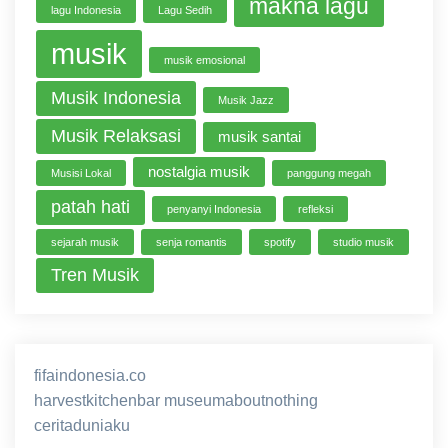
makna lagu
lagu Indonesia
Lagu Sedih
musik
musik emosional
Musik Indonesia
Musik Jazz
Musik Relaksasi
musik santai
nostalgia musik
Musisi Lokal
panggung megah
patah hati
penyanyi Indonesia
refleksi
sejarah musik
senja romantis
spotify
studio musik
Tren Musik
fifaindonesia.co
ihokibet
game online
harvestkitchenbar
museumaboutnothing
ceritaduniaku
nusagg
eratoto