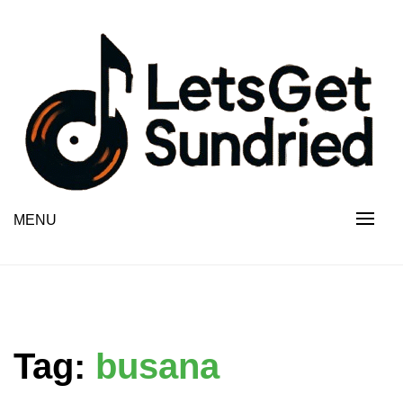
Skip
to
content
MENU
Tag:
busana