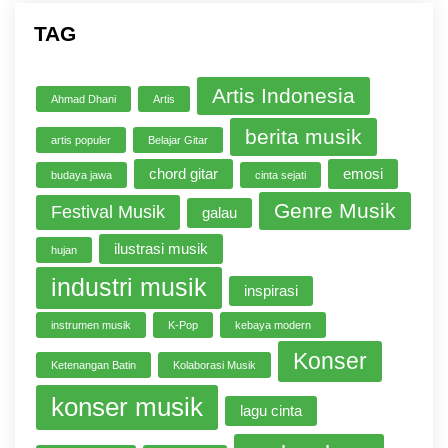
TAG
Artis Indonesia
Ahmad Dhani
Artis
berita musik
artis populer
Belajar Gitar
chord gitar
emosi
budaya jawa
cinta sejati
Genre Musik
Festival Musik
galau
ilustrasi musik
hujan
industri musik
inspirasi
instrumen musik
K-Pop
kebaya modern
Konser
Ketenangan Batin
Kolaborasi Musik
konser musik
lagu cinta