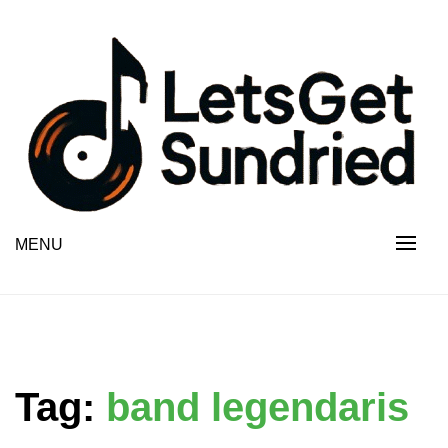
Skip
to
content
MENU
Tag:
band legendaris