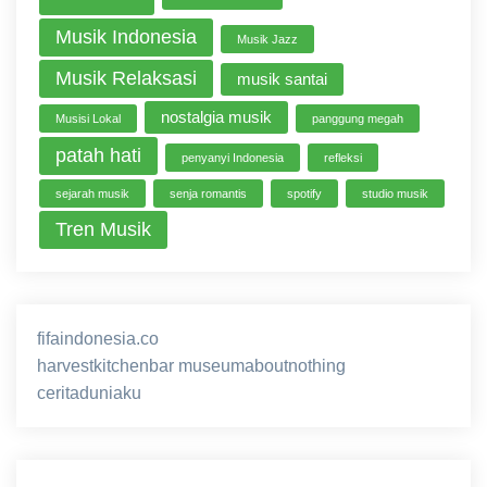
Musik Indonesia
Musik Jazz
Musik Relaksasi
musik santai
nostalgia musik
Musisi Lokal
panggung megah
patah hati
penyanyi Indonesia
refleksi
sejarah musik
senja romantis
spotify
studio musik
Tren Musik
fifaindonesia.co
ihokibet
game online
harvestkitchenbar
museumaboutnothing
ceritaduniaku
nusagg
eratoto