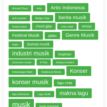
Artis Indonesia
Ahmad Dhani
Artis
berita musik
artis populer
Belajar Gitar
chord gitar
emosi
budaya jawa
cinta sejati
Genre Musik
Festival Musik
galau
ilustrasi musik
hujan
industri musik
inspirasi
instrumen musik
K-Pop
kebaya modern
Konser
Ketenangan Batin
Kolaborasi Musik
konser musik
lagu cinta
makna lagu
lagu Indonesia
Lagu Sedih
musik
musik emosional