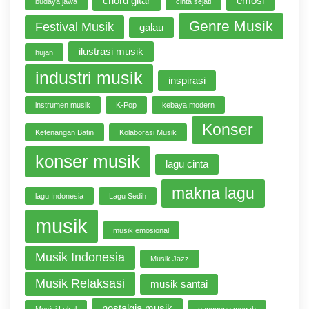
chord gitar
emosi
budaya jawa
cinta sejati
Genre Musik
Festival Musik
galau
ilustrasi musik
hujan
industri musik
inspirasi
instrumen musik
K-Pop
kebaya modern
Konser
Ketenangan Batin
Kolaborasi Musik
konser musik
lagu cinta
makna lagu
lagu Indonesia
Lagu Sedih
musik
musik emosional
Musik Indonesia
Musik Jazz
Musik Relaksasi
musik santai
nostalgia musik
Musisi Lokal
panggung megah