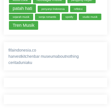
patah hati
penyanyi Indonesia
refleksi
sejarah musik
senja romantis
spotify
studio musik
Tren Musik
fifaindonesia.co
ihokibet
game online
harvestkitchenbar
museumaboutnothing
ceritaduniaku
nusagg
eratoto