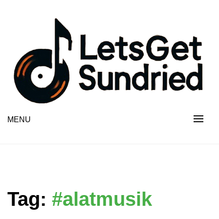
Skip
to
content
MENU
Tag:
#alatmusik