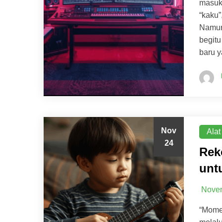
masuk 
“kaku”
Namun 
begitu
baru 
Nov
Alat
24
Rek
unt
Novem
“Mome