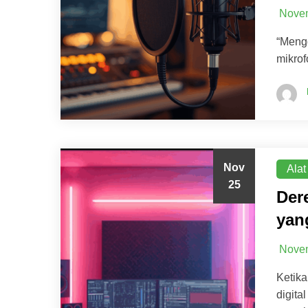
Novem
“Meng
mikrof
Nov
Alat
25
Der
yan
Novem
Ketika
digita