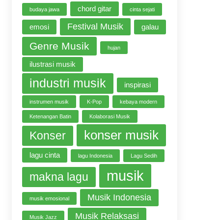
chord gitar
budaya jawa
cinta sejati
Festival Musik
emosi
galau
Genre Musik
hujan
ilustrasi musik
industri musik
inspirasi
instrumen musik
K-Pop
kebaya modern
Ketenangan Batin
Kolaborasi Musik
konser musik
Konser
lagu cinta
lagu Indonesia
Lagu Sedih
musik
makna lagu
Musik Indonesia
musik emosional
Musik Relaksasi
Musik Jazz