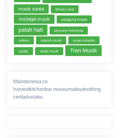
musik santai
Musisi Lokal
nostalgia musik
panggung megah
patah hati
penyanyi Indonesia
refleksi
sejarah musik
senja romantis
Tren Musik
spotify
studio musik
fifaindonesia.co
ihokibet
game online
harvestkitchenbar
museumaboutnothing
ceritaduniaku
nusagg
eratoto