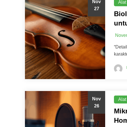
Nov
Alat
27
Bio
unt
Novem
“Detai
karakt
Nov
Alat
26
Mik
Hom