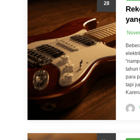
28
Rek
yan
Novem
Bebera
elektr
“nampa
tahun 
para p
tapi j
Karena