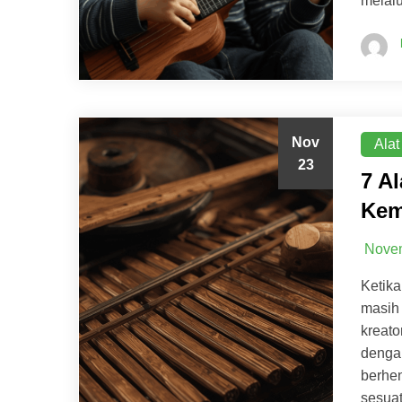
melalu
Nov
Alat
23
7 A
Kem
Novem
Ketika
masih 
kreat
dengan
berhen
sesuat