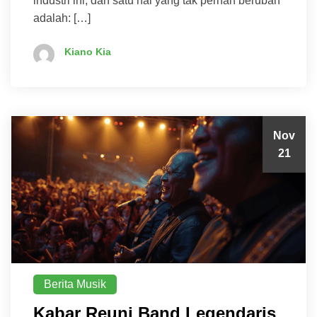
industri ini, dan satu hal yang tak pernah berubah
adalah: […]
Kiano Kia
Nov
21
Berita Musik
Kabar Reuni Band Legendaris