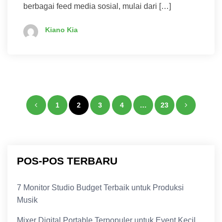
berbagai feed media sosial, mulai dari […]
Kiano Kia
Paginasi
1
2
3
4
…
23
pos
POS-POS TERBARU
7 Monitor Studio Budget Terbaik untuk Produksi
Musik
Mixer Digital Portable Terpopuler untuk Event Kecil