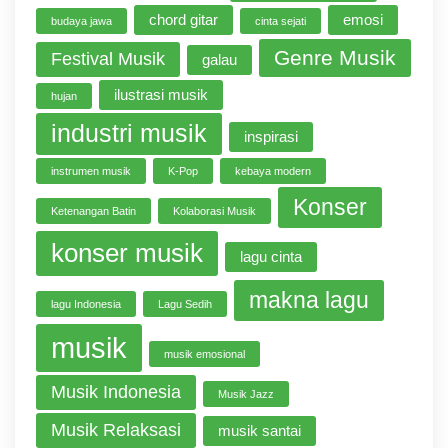
chord gitar
emosi
budaya jawa
cinta sejati
Genre Musik
Festival Musik
galau
ilustrasi musik
hujan
industri musik
inspirasi
instrumen musik
K-Pop
kebaya modern
Konser
Ketenangan Batin
Kolaborasi Musik
konser musik
lagu cinta
makna lagu
lagu Indonesia
Lagu Sedih
musik
musik emosional
Musik Indonesia
Musik Jazz
Musik Relaksasi
musik santai