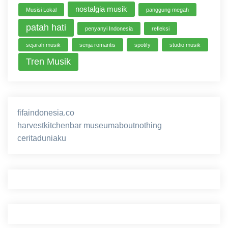
nostalgia musik
Musisi Lokal
panggung megah
patah hati
penyanyi Indonesia
refleksi
sejarah musik
senja romantis
spotify
studio musik
Tren Musik
fifaindonesia.co
ihokibet
game online
harvestkitchenbar
museumaboutnothing
ceritaduniaku
nusagg
eratoto